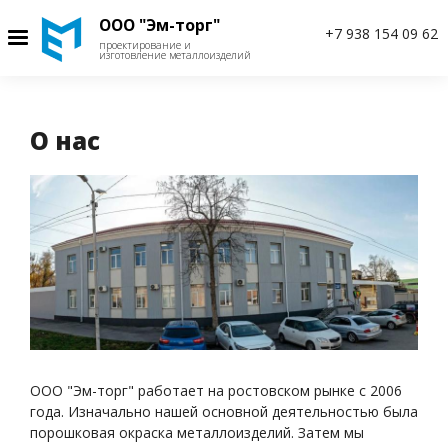
Перейти
ООО "Эм-торг"
к
+7 938 154 09 62
проектирование и
основному
изготовление металлоизделий
содержанию
О нас
ООО "Эм-торг" работает на ростовском рынке с 2006
года. Изначально нашей основной деятельностью была
порошковая окраска металлоизделий. Затем мы